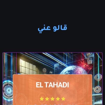
قالو عني