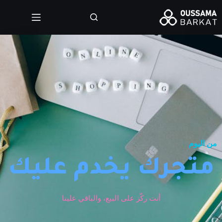
من اليوم
متجرك يخدم عليك
أنت ركّز على البيع، والباقي علينا